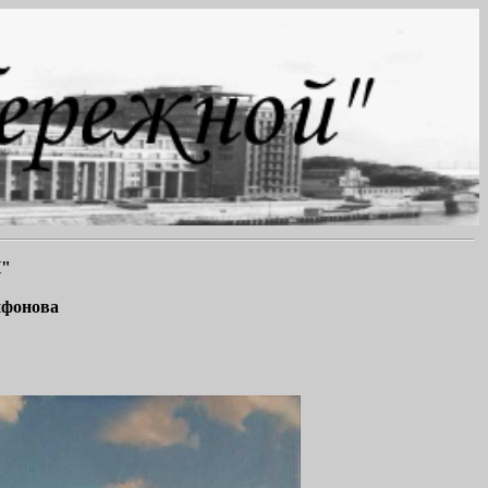
"
ифонова