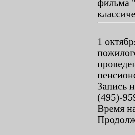
фильма "
классич
1 октябр
пожилого
проведе
пенсионе
Запись н
(495)-95
Время на
Продолж