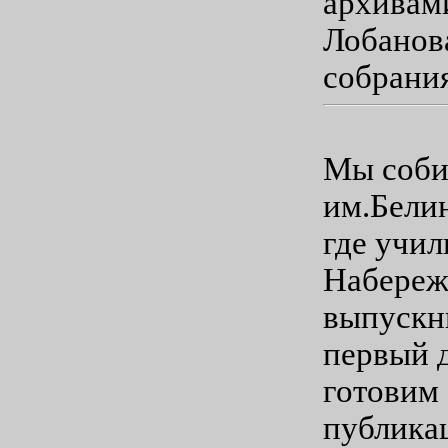
архивами
Лобанов
собрания
Мы соби
им.Бели
где учил
Набережн
выпускни
первый 
готовим
публика