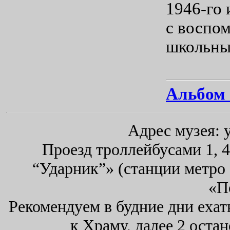
1946-го
с воспо
школьных
Альбо
Адрес музея: 
Проезд троллейбусами 1, 4
“Ударник”» (станции метро
«П
Рекомендуем в будние дни ехат
к Храму, далее 2 оста