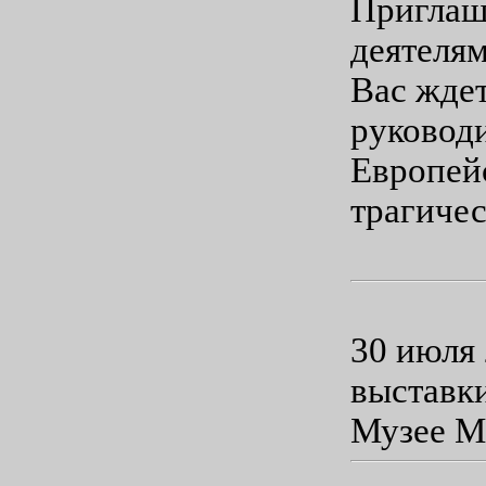
Приглаш
деятеля
Вас ждет
руковод
Европейс
трагичес
Жде
30 июля 
выставки
Музее М