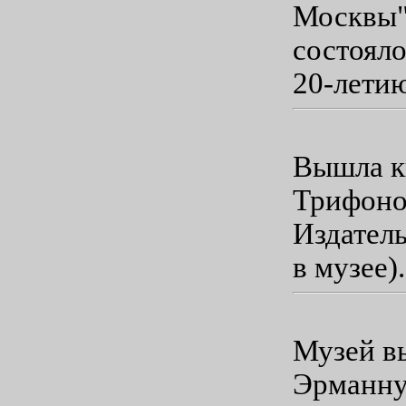
Москвы" 
состоял
20-летию
Вышла к
Трифонов
Издател
в музее).
Музей в
Эрманну 