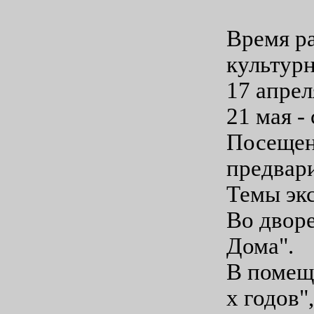
Время ра
культурн
17 апреля
21 мая - 
Посещен
предвари
Темы эк
Во дворе
Дома".
В помещ
х годов"